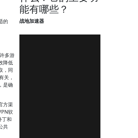
能有哪些？
战地加速器
适的
许多游
效降低
取，同
有关，
，是确
官方渠
PN软
补丁和
公共