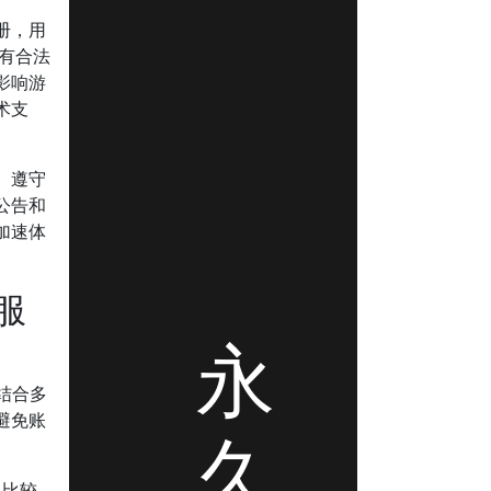
册，用
具有合法
影响游
术支
、遵守
公告和
加速体
服
永
结合多
避免账
久
，比较