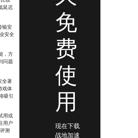
低延迟
免
传输安
专业安全
费
能，方
到问题
使
和安全著
游戏体
用
价格吸引
试用或
注用户
现在下载
关评测
战地加速